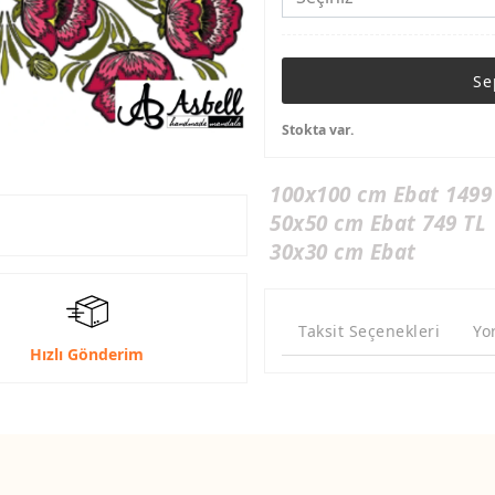
Se
Stokta var.
100x100 cm Ebat 1499
50x50 cm Ebat 749 TL
30x30 cm Ebat
Taksit Seçenekleri
Yo
Hızlı Gönderim