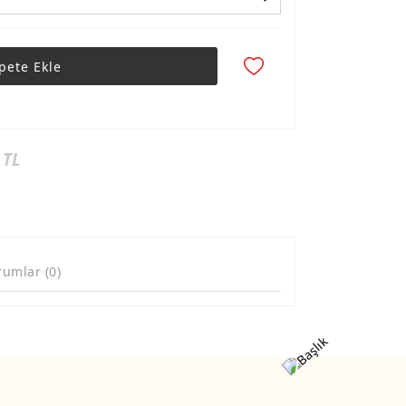
pete Ekle
 TL
rumlar (0)