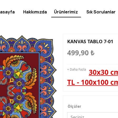
asayfa
Hakkımızda
Ürünlerimiz
Sık Sorulanlar
KANVAS TABLO 7-01
499,90
₺
+ Daha Fazla
30x30 cm
TL - 100x100 c
Ölçüler