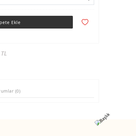
pete Ekle
 TL
rumlar (0)