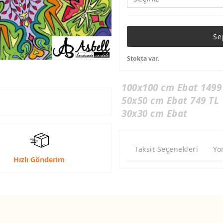
Se
Stokta var.
100x100 cm Ebat 1499
50x50 cm Ebat 749 TL
30x30 cm Ebat
Taksit Seçenekleri
Yo
Hızlı Gönderim