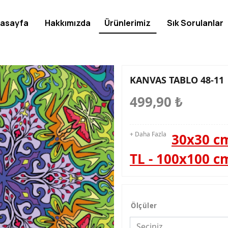
asayfa
Hakkımızda
Ürünlerimiz
Sık Sorulanlar
KANVAS TABLO 48-11
499,90
₺
+ Daha Fazla
30x30 cm
TL - 100x100 c
Ölçüler