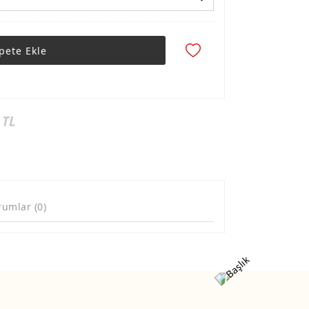
pete Ekle
 TL
rumlar (0)