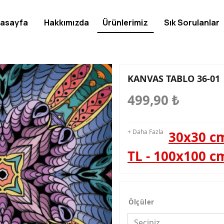
asayfa
Hakkımızda
Ürünlerimiz
Sık Sorulanlar
KANVAS TABLO 36-01
499,90
₺
+ Daha Fazla
30x30 cm
TL - 100x100 c
Ölçüler