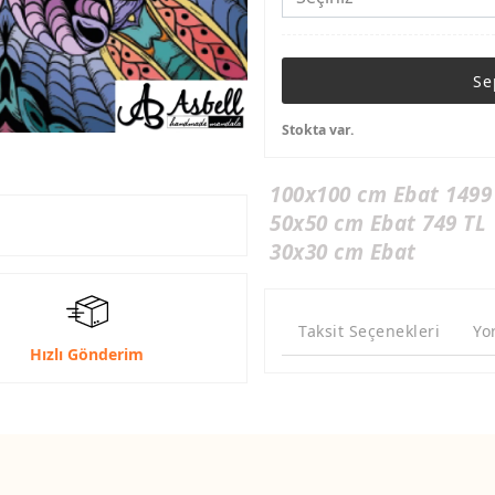
Se
Stokta var.
100x100 cm Ebat 1499
50x50 cm Ebat 749 TL
30x30 cm Ebat
Taksit Seçenekleri
Yo
Hızlı Gönderim