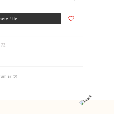
pete Ekle
 TL
rumlar (0)