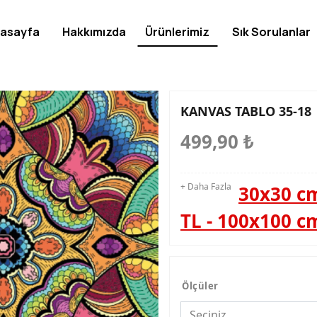
asayfa
Hakkımızda
Ürünlerimiz
Sık Sorulanlar
KANVAS TABLO 35-18
499,90
₺
+ Daha Fazla
30x30 cm
TL - 100x100 c
Ölçüler