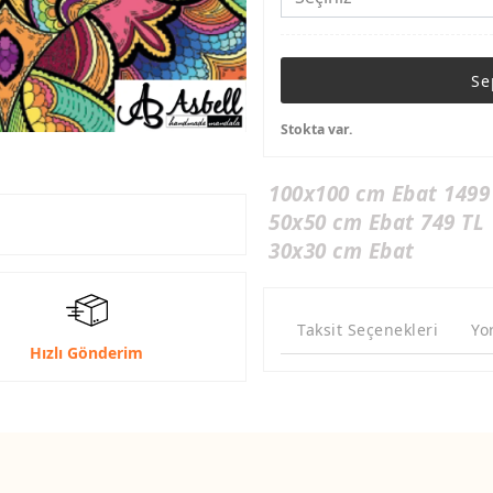
Se
Stokta var.
100x100 cm Ebat 1499
50x50 cm Ebat 749 TL
30x30 cm Ebat
Taksit Seçenekleri
Yo
Hızlı Gönderim