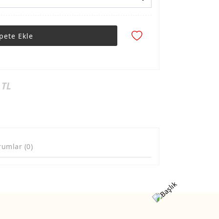
pete Ekle
 TL
rumlar (0)