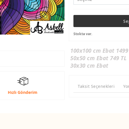
Se
Stokta var.
100x100 cm Ebat 1499
50x50 cm Ebat 749 TL
30x30 cm Ebat
Taksit Seçenekleri
Yo
Hızlı Gönderim