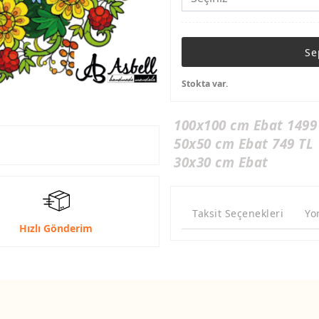
Se
Stokta var.
100x100 cm Ebat 1499
50x50 cm Ebat 749 TL
30x30 cm Ebat
Taksit Seçenekleri
Yo
Hızlı Gönderim