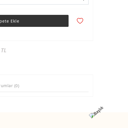
pete Ekle
 TL
rumlar (0)