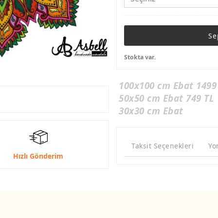
Se
Stokta var.
100x100 cm Ebat 1499
50x50 cm Ebat 749 TL
30x30 cm Ebat
Taksit Seçenekleri
Yo
Hızlı Gönderim