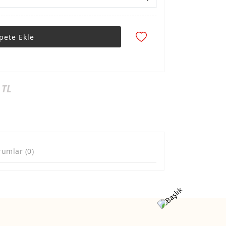
pete Ekle
 TL
rumlar (0)