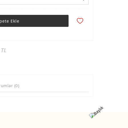
pete Ekle
 TL
rumlar (0)