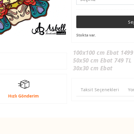
Se
Stokta var.
100x100 cm Ebat 1499
50x50 cm Ebat 749 TL
30x30 cm Ebat
Taksit Seçenekleri
Yo
Hızlı Gönderim