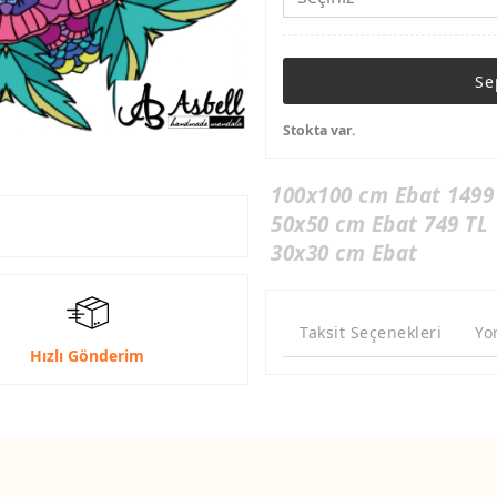
Se
Stokta var.
100x100 cm Ebat 1499
50x50 cm Ebat 749 TL
30x30 cm Ebat
Taksit Seçenekleri
Yo
Hızlı Gönderim