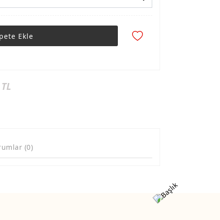
pete Ekle
 TL
rumlar (0)