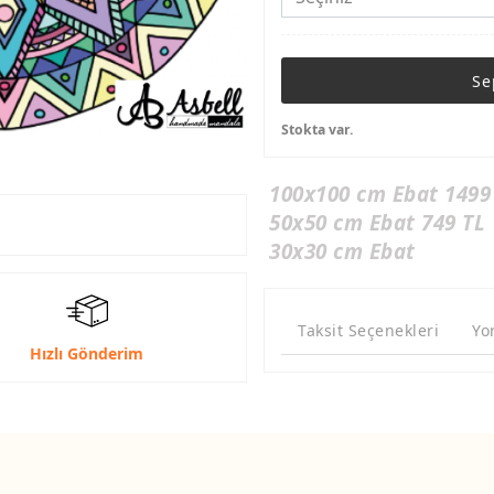
Se
Stokta var.
100x100 cm Ebat 1499
50x50 cm Ebat 749 TL
30x30 cm Ebat
Taksit Seçenekleri
Yo
Hızlı Gönderim