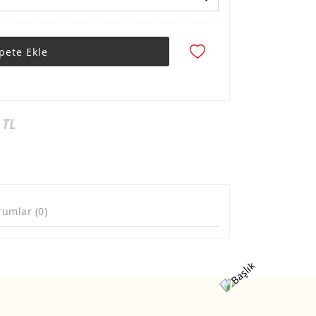
pete Ekle
 TL
rumlar (0)