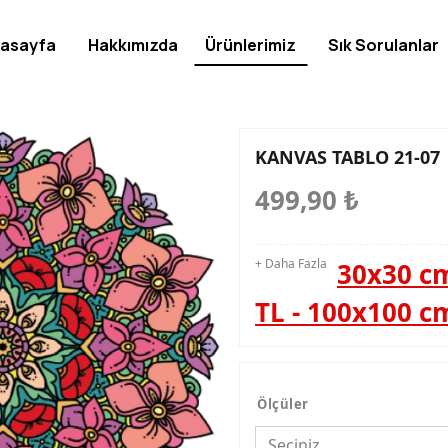
asayfa
Hakkımızda
Ürünlerimiz
Sık Sorulanlar
KANVAS TABLO 21-07
499,90
₺
+ Daha Fazla
30x30 cm
TL - 100x100 c
Ölçüler