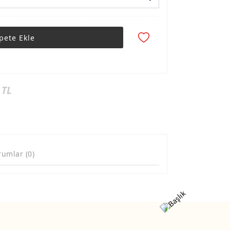
pete Ekle
 TL
rumlar (0)