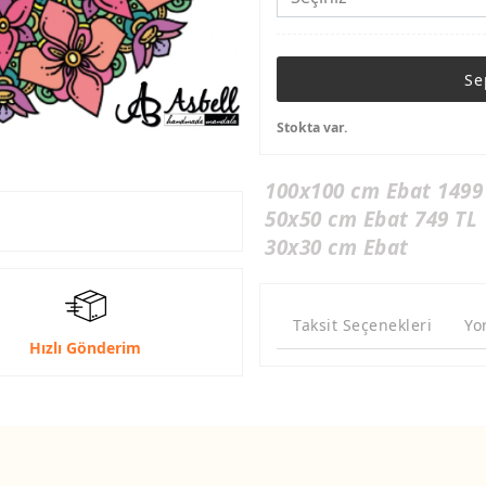
Se
Stokta var.
100x100 cm Ebat 1499
50x50 cm Ebat 749 TL
30x30 cm Ebat
Taksit Seçenekleri
Yo
Hızlı Gönderim