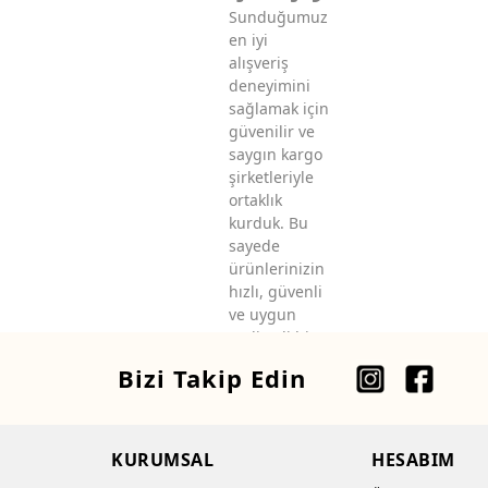
Sunduğumuz
en iyi
alışveriş
deneyimini
sağlamak için
güvenilir ve
saygın kargo
şirketleriyle
ortaklık
kurduk. Bu
sayede
ürünlerinizin
hızlı, güvenli
ve uygun
maliyetli bir
şekilde teslim
Bizi Takip Edin
edilmesini
sağlıyoruz.
KURUMSAL
HESABIM